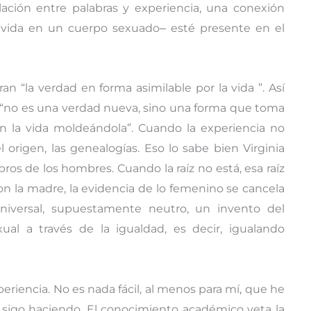
lación entre palabras y experiencia, una conexión
vivida en un cuerpo sexuado‒ esté presente en el
n “la verdad en forma asimilable por la vida ”. Así
, “no es una verdad nueva, sino una forma que toma
n la vida moldeándola”. Cuando la experiencia no
l origen, las genealogías. Eso lo sabe bien Virginia
ros de los hombres. Cuando la raíz no está, esa raíz
 la madre, la evidencia de lo femenino se cancela
niversal, supuestamente neutro, un invento del
xual a través de la igualdad, es decir, igualando
xperiencia. No es nada fácil, al menos para mí, que he
o sigo haciendo. El conocimiento académico veta la