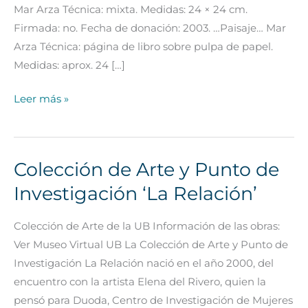
‘La
Mar Arza Técnica: mixta. Medidas: 24 × 24 cm.
Relación’
Firmada: no. Fecha de donación: 2003. …Paisaje… Mar
Arza Técnica: página de libro sobre pulpa de papel.
Medidas: aprox. 24 […]
Leer más »
Colección de Arte y Punto de
Colección
de
Investigación ‘La Relación’
Arte
y
Colección de Arte de la UB Información de las obras:
Punto
Ver Museo Virtual UB La Colección de Arte y Punto de
de
Investigación La Relación nació en el año 2000, del
Investigación
encuentro con la artista Elena del Rivero, quien la
‘La
pensó para Duoda, Centro de Investigación de Mujeres