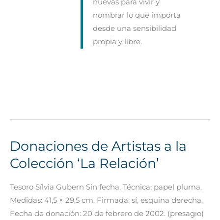
nuevas para vivir y
nombrar lo que importa
desde una sensibilidad
propia y libre.
Donaciones de Artistas a la
Donaciones
de
Colección ‘La Relación’
Artistas
a
Tesoro Sílvia Gubern Sin fecha. Técnica: papel pluma.
la
Medidas: 41,5 × 29,5 cm. Firmada: sí, esquina derecha.
Colección
Fecha de donación: 20 de febrero de 2002. (presagio)