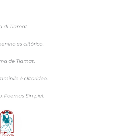
a di Tiamat
.
menino es clitórico
.
igma de Tiamat
.
mminile è clitorideo
.
o. Poemas Sin piel.