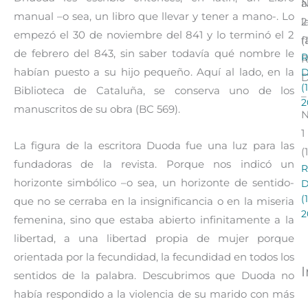
a
manual –o sea, un libro que llevar y tener a mano-. Lo
l
2
empezó el 30 de noviembre del 841 y lo terminó el 2
f
(
de febrero del 843, sin saber todavía qué nombre le
R
R
habían puesto a su hijo pequeño. Aquí al lado, en la
(
Biblioteca de Cataluña, se conserva uno de los
–
2
manuscritos de su obra (BC 569).
1
La figura de la escritora Duoda fue una luz para las
(
fundadoras de la revista. Porque nos indicó un
R
horizonte simbólico –o sea, un horizonte de sentido-
(
que no se cerraba en la insignificancia o en la miseria
2
femenina, sino que estaba abierto infinitamente a la
libertad, a una libertad propia de mujer porque
orientada por la fecundidad, la fecundidad en todos los
sentidos de la palabra. Descubrimos que Duoda no
había respondido a la violencia de su marido con más