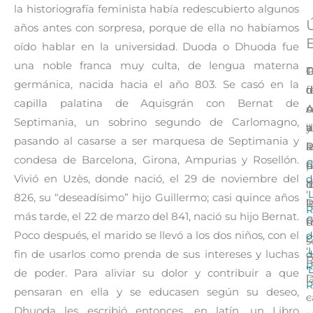
la historiografía feminista había redescubierto algunos
años antes con sorpresa, porque de ella no habíamos
E
oído hablar en la universidad. Duoda o Dhuoda fue
una noble franca muy culta, de lengua materna
D
C
C
P
T
germánica, nacida hacia el año 803. Se casó en la
d
d
d
d
f
capilla palatina de Aquisgrán con Bernat de
A
A
A
c
u
Septimania, un sobrino segundo de Carlomagno,
a
y
‘
d
a
pasando al casarse a ser marquesa de Septimania y
l
P
R
l
a
condesa de Barcelona, Girona, Ampurias y Rosellón.
C
C
d
h
p
d
Vivió en Uzès, donde nació, el 29 de noviembre del
‘
I
d
d
'
826, su “deseadísimo” hijo Guillermo; casi quince años
R
‘
l
l
R
más tarde, el 22 de marzo del 841, nació su hijo Bernat.
C
R
m
d
d
Poco después, el marido se llevó a los dos niños, con el
C
–
s
'
d
fin de usarlos como prenda de sus intereses y luchas
R
R
'
de poder. Para aliviar su dolor y contribuir a que
l
D
R
pensaran en ella y se educasen según su deseo,
c
–
Dhuoda les escribió entonces, en latín, un Libro