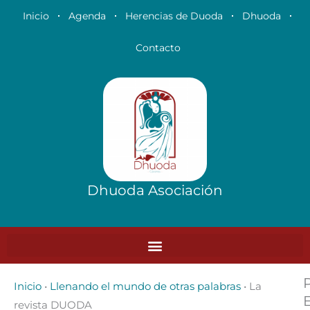
Ir
Inicio
Agenda
Herencias de Duoda
Dhuoda
al
contenido
Contacto
Dhuoda Asociación
Inicio
•
Llenando el mundo de otras palabras
•
La
revista DUODA