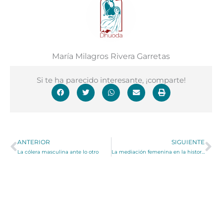
María Milagros Rivera Garretas
Si te ha parecido interesante, ¡comparte!
Ant
Si
ANTERIOR
SIGUIENTE
La cólera masculina ante lo otro
La mediación femenina en la historia