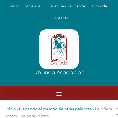
Ir
Inicio
Agenda
Herencias de Duoda
Dhuoda
al
contenido
Contacto
Dhuoda Asociación
Inicio
•
Llenando el mundo de otras palabras
•
La cólera
masculina ante lo otro