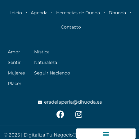
Inicio
Agenda
Herencias de Duoda
Dhuoda
Contacto
Amor
Mística
Sentir
Naturaleza
Mujeres
Seguir Naciendo
Placer
eradelaperla@dhuoda.es
F
I
a
n
c
s
e
t
© 2025 | Digitaliza Tu Negocio®