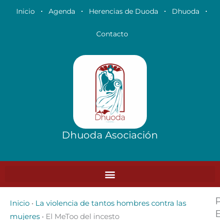
Ir
Inicio
Agenda
Herencias de Duoda
Dhuoda
al
contenido
Contacto
Dhuoda Asociación
Inicio
•
La violencia de tantos hombres contra las
mujeres
•
El MeToo del incesto