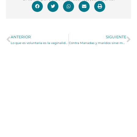
Ant
Si
ANTERIOR
SIGUIENTE
Lo que es voluntaria es la vaginalidad
Contra Manadas y maridos sirve más el Amor que el Derecho