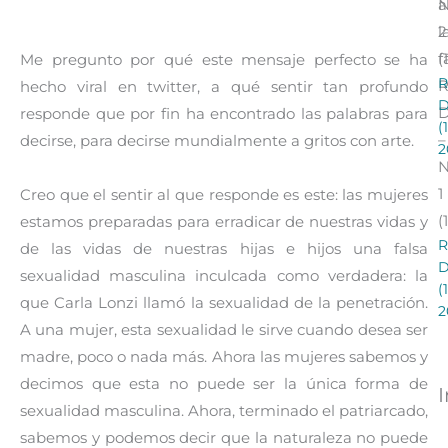
a
l
2
f
(
Me pregunto por qué este mensaje perfecto se ha
R
R
hecho viral en twitter, a qué sentir tan profundo
responde que por fin ha encontrado las palabras para
(
–
decirse, para decirse mundialmente a gritos con arte.
2
1
Creo que el sentir al que responde es este: las mujeres
(
estamos preparadas para erradicar de nuestras vidas y
R
de las vidas de nuestras hijas e hijos una falsa
sexualidad masculina inculcada como verdadera: la
(
que Carla Lonzi llamó la sexualidad de la penetración.
2
A una mujer, esta sexualidad le sirve cuando desea ser
madre, poco o nada más. Ahora las mujeres sabemos y
decimos que esta no puede ser la única forma de
sexualidad masculina. Ahora, terminado el patriarcado,
sabemos y podemos decir que la naturaleza no puede