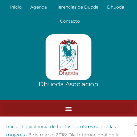
Ir
Inicio
Agenda
Herencias de Duoda
Dhuoda
al
contenido
Contacto
Dhuoda Asociación
Inicio
•
La violencia de tantos hombres contra las
mujeres
•
8 de marzo 2018: Día Internacional de la