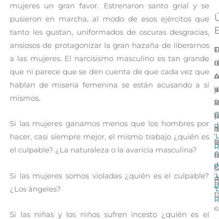
mujeres un gran favor. Estrenaron santo grial y se
pusieron en marcha, al modo de esos ejércitos que
E
tanto les gustan, uniformados de oscuras desgracias,
ansiosos de protagonizar la gran hazaña de liberarnos
D
C
C
P
T
a las mujeres. El narcisismo masculino es tan grande
d
d
d
d
f
que ni parece que se den cuenta de que cada vez que
A
A
A
c
u
hablan de miseria femenina se están acusando a sí
a
y
‘
d
a
mismos.
l
P
R
l
a
C
C
d
h
p
Si las mujeres ganamos menos que los hombres por
d
‘
I
d
d
'
hacer, casi siempre mejor, el mismo trabajo ¿quién es
R
‘
l
l
R
el culpable? ¿La naturaleza o la avaricia masculina?
C
R
m
d
d
C
–
s
'
Si las mujeres somos violadas ¿quién es el culpable?
d
R
R
'
¿Los ángeles?
l
D
R
c
–
Si las niñas y los niños sufren incesto ¿quién es el