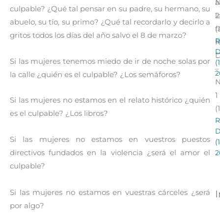
a
culpable? ¿Qué tal pensar en su padre, su hermano, su
l
2
abuelo, su tío, su primo? ¿Qué tal recordarlo y decirlo a
f
(
gritos todos los días del año salvo el 8 de marzo?
R
R
Si las mujeres tenemos miedo de ir de noche solas por
(
–
2
la calle ¿quién es el culpable? ¿Los semáforos?
1
Si las mujeres no estamos en el relato histórico ¿quién
(
es el culpable? ¿Los libros?
R
Si las mujeres no estamos en vuestros puestos
(
directivos fundados en la violencia ¿será el amor el
2
culpable?
Si las mujeres no estamos en vuestras cárceles ¿será
por algo?