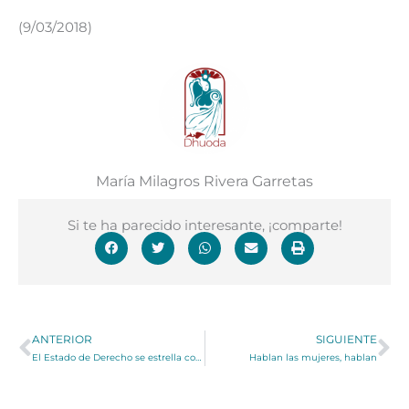
(9/03/2018)
María Milagros Rivera Garretas
Si te ha parecido interesante, ¡comparte!
Ant
Si
ANTERIOR
SIGUIENTE
El Estado de Derecho se estrella contra el final del patriarcado
Hablan las mujeres, hablan