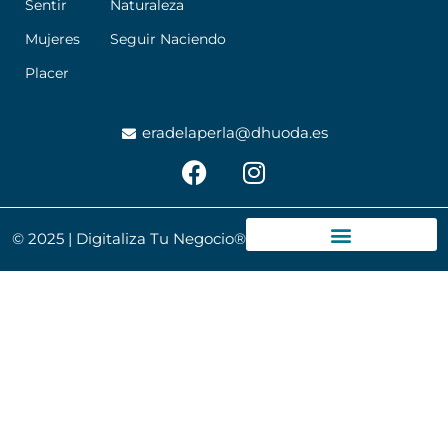
Sentir
Naturaleza
Mujeres
Seguir Naciendo
Placer
eradelaperla@dhuoda.es
F
I
a
n
c
s
e
t
© 2025 | Digitaliza Tu Negocio®
b
a
o
g
o
r
k
a
m