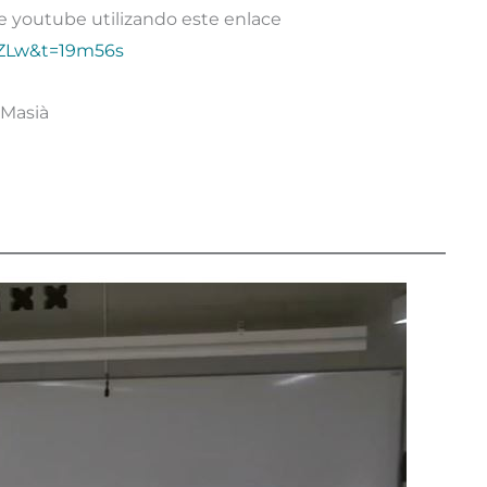
e youtube utilizando este enlace
fZLw&t=19m56s
 Masià