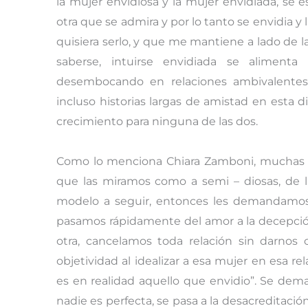
la mujer envidiosa y la mujer envidiada, se 
otra que se admira y por lo tanto se envidia y 
quisiera serlo, y que me mantiene a lado de la
saberse, intuirse envidiada se aliment
desembocando en relaciones ambivalentes
incluso historias largas de amistad en esta
crecimiento para ninguna de las dos.
Como lo menciona Chiara Zamboni, muchas ve
que las miramos como a semi – diosas, de 
modelo a seguir, entonces les demandamos 
pasamos rápidamente del amor a la decepción
otra, cancelamos toda relación sin darnos
objetividad al idealizar a esa mujer en esa r
es en realidad aquello que envidio”. Se de
nadie es perfecta, se pasa a la desacreditaci