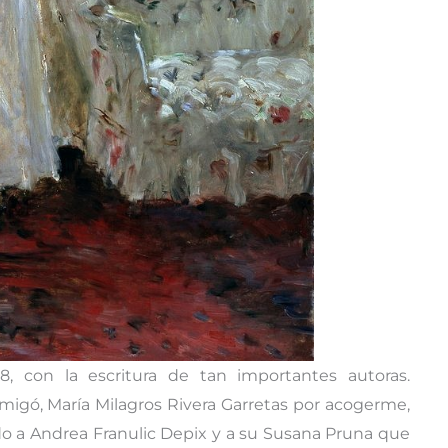
, con la escritura de tan importantes autoras.
migó, María Milagros Rivera Garretas por acogerme,
udo a Andrea Franulic Depix y a su Susana Pruna que