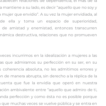
establecen relaciones de dependencia, el más de la
la mantiene a su lado, es decir “aquello que no soy y
 mujer que envidio”. A su vez la mujer envidiada, al
a de ella y toma un espacio de superioridad,
 de amistad y enemistad, entonces transcurren
 dinámica destructiva, relaciones que no promueven
ces incurrimos en la idealización a mujeres a las
las que admiramos su perfección en su ser, en su
coherencia absoluta, no les admitimos errores y
 de manera abrupta, sin derecho a la réplica de la
 cuenta que fue la envidia que operó en nuestra
elación ambivalente entre “aquello que admiro de ti,
manda perfección y como ésta no es posible porque
ón que muchas veces se vuelve pública y se entra en