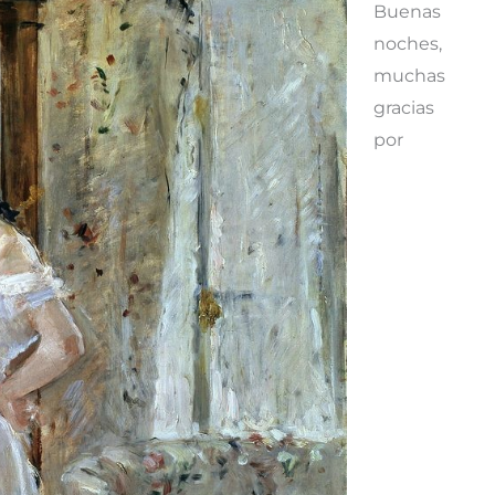
Buenas
noches,
muchas
gracias
por