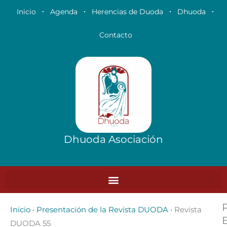
Ir
Inicio
Agenda
Herencias de Duoda
Dhuoda
al
contenido
Contacto
Dhuoda Asociación
Inicio
•
Presentación de la Revista DUODA
•
Revista
DUODA 55