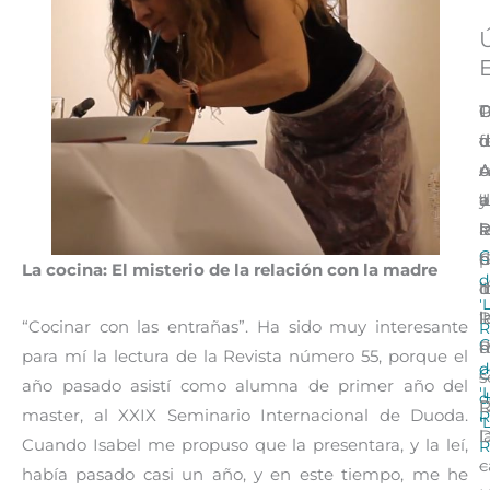
E
D
C
C
P
T
d
d
d
d
f
A
A
A
c
u
a
y
‘
d
a
l
P
R
l
a
C
C
d
h
p
La cocina: El misterio de la relación con la madre
d
‘
I
d
d
'
R
‘
l
l
“Cocinar con las entrañas”. Ha sido muy interesante
R
C
R
m
d
para mí la lectura de la Revista número 55, porque el
d
C
–
s
año pasado asistí como alumna de primer año del
'
d
R
master, al XXIX Seminario Internacional de Duoda.
R
'
l
D
Cuando Isabel me propuso que la presentara, y la leí,
R
c
–
había pasado casi un año, y en este tiempo, me he