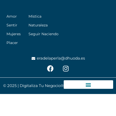
Amor
Mística
Sentir
Naturaleza
Mujeres
Seguir Naciendo
Placer
eradelaperla@dhuoda.es
F
I
a
n
c
s
e
t
© 2025 | Digitaliza Tu Negocio®
b
a
o
g
o
r
k
a