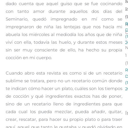
a
dado cuenta que aquel guiso que se fue cocinando
l
2
con tanto amor durante aquellos dos días del
f
(
Seminario, quedó impregnado en mí como se
R
R
impregnaron de niña las lentejas que nos hacía mi
abuela los miércoles al mediodía los años que de niña
(
–
viví con ella, todavía las huelo, y durante estos meses
2
sin ser muy consciente de ello, ha hecho su propia
1
cocción en mi cuerpo.
(
R
Cuando abro esta revista es como si de un recetario
sublime se tratara, pero no un recetario común donde
(
te indican cómo hacer un plato, cuáles son los tiempos
2
de cocción y qué ingredientes exactos has de poner,
sino de un recetario lleno de ingredientes para que
cada cual los pueda mezclar, pueda añadir, quitar,
crear, rescatar, para hacer su propio plato o para traer
aquí, aquel que tanto le gustaba y quedó olvidado en