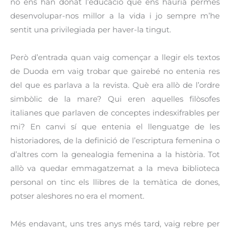
no ens han donat l’educació que ens hauria permès
desenvolupar-nos millor a la vida i jo sempre m’he
sentit una privilegiada per haver-la tingut.
Però d’entrada quan vaig començar a llegir els textos
de Duoda em vaig trobar que gairebé no entenia res
del que es parlava a la revista. Què era allò de l’ordre
simbòlic de la mare? Qui eren aquelles filòsofes
italianes que parlaven de conceptes indesxifrables per
mi? En canvi sí que entenia el llenguatge de les
historiadores, de la definició de l’escriptura femenina o
d’altres com la genealogia femenina a la història. Tot
allò va quedar emmagatzemat a la meva biblioteca
personal on tinc els llibres de la temàtica de dones,
potser aleshores no era el moment.
Més endavant, uns tres anys més tard, vaig rebre per