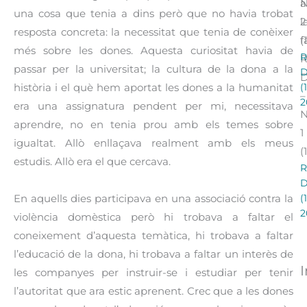
a
una cosa que tenia a dins però que no havia trobat
l
2
resposta concreta: la necessitat que tenia de conèixer
f
(
més sobre les dones. Aquesta curiositat havia de
R
R
passar per la universitat; la cultura de la dona a la
(
història i el què hem aportat les dones a la humanitat
–
2
era una assignatura pendent per mi, necessitava
aprendre, no en tenia prou amb els temes sobre
1
igualtat. Allò enllaçava realment amb els meus
(
estudis. Allò era el que cercava.
R
(
En aquells dies participava en una associació contra la
2
violència domèstica però hi trobava a faltar el
coneixement d’aquesta temàtica, hi trobava a faltar
l’educació de la dona, hi trobava a faltar un interès de
les companyes per instruir-se i estudiar per tenir
l’autoritat que ara estic aprenent. Crec que a les dones