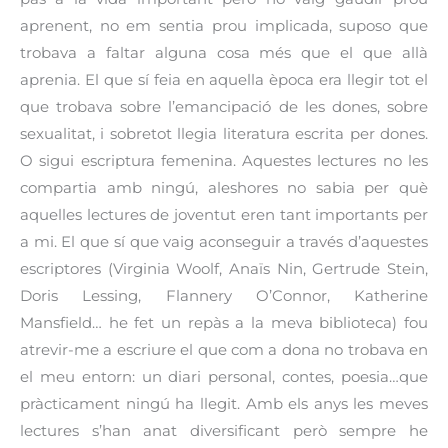
aprenent, no em sentia prou implicada, suposo que
trobava a faltar alguna cosa més que el que allà
aprenia. El que sí feia en aquella època era llegir tot el
que trobava sobre l’emancipació de les dones, sobre
sexualitat, i sobretot llegia literatura escrita per dones.
O sigui escriptura femenina. Aquestes lectures no les
compartia amb ningú, aleshores no sabia per què
aquelles lectures de joventut eren tant importants per
a mi. El que sí que vaig aconseguir a través d’aquestes
escriptores (Virginia Woolf, Anaïs Nin, Gertrude Stein,
Doris Lessing, Flannery O’Connor, Katherine
Mansfield… he fet un repàs a la meva biblioteca) fou
atrevir-me a escriure el que com a dona no trobava en
el meu entorn: un diari personal, contes, poesia…que
pràcticament ningú ha llegit. Amb els anys les meves
lectures s’han anat diversificant però sempre he