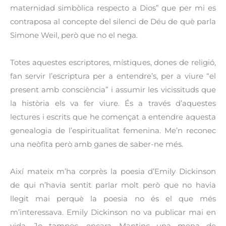
maternidad simbòlica respecto a Dios” que per mi es
contraposa al concepte del silenci de Déu de què parla
Simone Weil, però que no el nega.
Totes aquestes escriptores, místiques, dones de religió,
fan servir l’escriptura per a entendre’s, per a viure “el
present amb consciència” i assumir les vicissituds que
la història els va fer viure. És a través d’aquestes
lectures i escrits que he començat a entendre aquesta
genealogia de l’espiritualitat femenina. Me’n reconec
una neòfita però amb ganes de saber-ne més.
Així mateix m’ha corprès la poesia d’Emily Dickinson
de qui n’havia sentit parlar molt però que no havia
llegit mai perquè la poesia no és el que més
m’interessava. Emily Dickinson no va publicar mai en
vida. Jo tampoc, encara. Mantinc una mena de