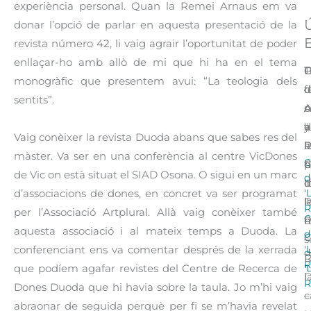
experiència personal. Quan la Remei Arnaus em va
donar l’opció de parlar en aquesta presentació de la
E
revista número 42, li vaig agrair l’oportunitat de poder
enllaçar-ho amb allò de mi que hi ha en el tema
D
C
C
P
T
monogràfic que presentem avui: “La teologia dels
d
d
d
d
f
sentits”.
A
A
A
c
u
a
y
‘
d
a
Vaig conèixer la revista Duoda abans que sabes res del
l
P
R
l
a
màster. Va ser en una conferència al centre VicDones
C
C
d
h
p
de Vic on està situat el SIAD Osona. O sigui en un marc
d
‘
I
d
d
'
d’associacions de dones, en concret va ser programat
R
‘
l
l
R
per l’Associació Artplural. Allà vaig conèixer també
C
R
m
d
aquesta associació i al mateix temps a Duoda. La
d
C
–
s
'
conferenciant ens va comentar després de la xerrada
d
R
R
'
que podíem agafar revistes del Centre de Recerca de
l
D
R
Dones Duoda que hi havia sobre la taula. Jo m’hi vaig
c
–
abraonar de seguida perquè per fi se m’havia revelat