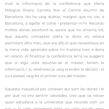
mail la informació de la conferència que Maria
Milagros Rivera Garreta feia al Centre Alumni de
Barcelona. No ho vaig dubtar, malgrat que no visc a
Barcelona, a agafar el cotxe i presentar-m’hi. Recordo
moltes dones escoltant-la, sentia que ho entenia tot,
que aquells conceptes sobre la dona els estava
assimilant dins meu, que era allò el que necessitava en
la meva vida: aprendre sobre mi mateixa com a dona
en relació. Al finalitzar la conferència se’ns va suggerir
que si algú volia apuntar-se al màster tenien la
informació. I sí, aleshores ja vaig prendre la decisió i el
curs passat vaig fer el primer curs del màster.
Aquesta inquietud per conèixer qui som les dones i el
per què no ens sentim valorades, crec que va néixer
quan estudiava a la universitat que recordo com un
pas a la vida important però no vaig gaudir prou