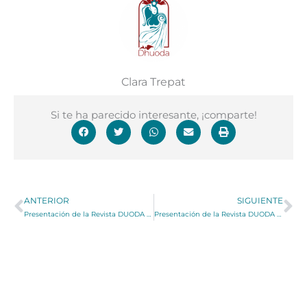
Clara Trepat
Si te ha parecido interesante, ¡comparte!
Ant
Si
ANTERIOR
SIGUIENTE
Presentación de la Revista DUODA 42: Teología de los sentidos
Presentación de la Revista DUODA 42: Teología de los sentidos