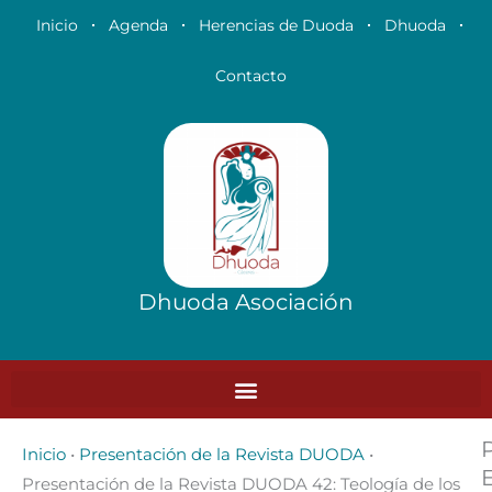
Ir
Inicio
Agenda
Herencias de Duoda
Dhuoda
al
contenido
Contacto
Dhuoda Asociación
Inicio
•
Presentación de la Revista DUODA
•
Presentación de la Revista DUODA 42: Teología de los