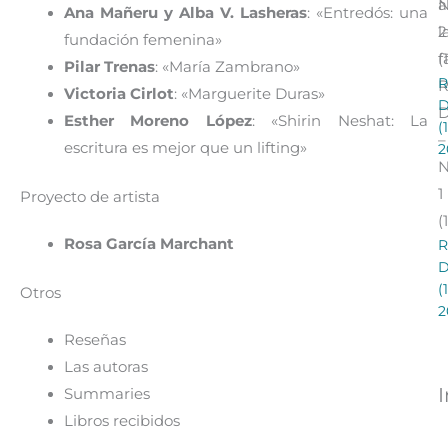
a
Ana Mañeru y Alba V. Lasheras
: «Entredós: una
l
2
fundación femenina»
f
(
Pilar Trenas
: «María Zambrano»
R
R
Victoria Cirlot
: «Marguerite Duras»
Esther Moreno López
: «Shirin Neshat: La
(
–
escritura es mejor que un lifting»
2
1
Proyecto de artista
(
Rosa García Marchant
R
(
Otros
2
Reseñas
Las autoras
Summaries
Libros recibidos