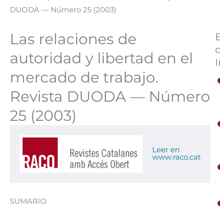
DUODA — Número 25 (2003)
Las relaciones de
autoridad y libertad en el
I
mercado de trabajo.
Revista DUODA — Número
25 (2003)
Leer en
www.raco.cat
SUMARIO