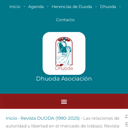
Ir
Inicio
Agenda
Herencias de Duoda
Dhuoda
al
contenido
Contacto
Dhuoda Asociación
Inicio
•
Revista DUODA (1990-2025)
•
Las relaciones de
autoridad y libertad en el mercado de trabajo. Revista