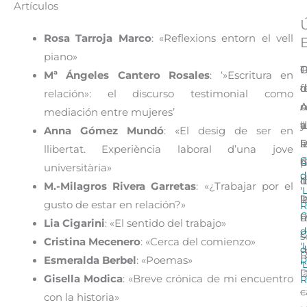
Artículos
Rosa Tarroja Marco
: «Reflexions entorn el vell
E
piano»
D
C
C
P
T
Mª Ángeles Cantero Rosales
: ‘»Escritura en
d
d
d
d
f
relación»: el discurso testimonial como
A
A
A
c
u
mediación entre mujeres’
a
y
‘
d
a
Anna Gómez Mundó
: «El desig de ser en
l
P
R
l
a
llibertat. Experiència laboral d’una jove
C
C
d
h
p
universitària»
d
‘
I
d
d
M.-Milagros Rivera Garretas
: «¿Trabajar por el
'
R
‘
l
l
gusto de estar en relación?»
R
C
R
m
d
Lia Cigarini
: «El sentido del trabajo»
d
C
–
s
Cristina Mecenero
: «Cerca del comienzo»
'
d
R
Esmeralda Berbel
: «Poemas»
R
'
l
D
Gisella Modica
: «Breve crónica de mi encuentro
R
c
–
con la historia»