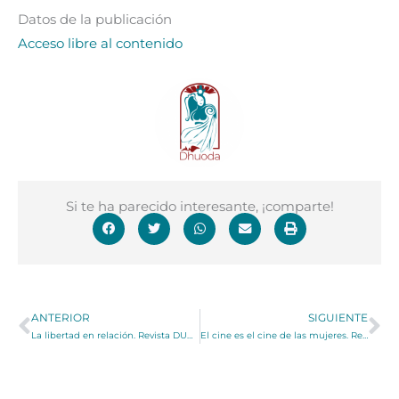
Datos de la publicación
Acceso libre al contenido
Si te ha parecido interesante, ¡comparte!
Ant
Si
ANTERIOR
SIGUIENTE
La libertad en relación. Revista DUODA — Número 26 (2004)
El cine es el cine de las mujeres. Revista DUODA — Número 24 (2003)