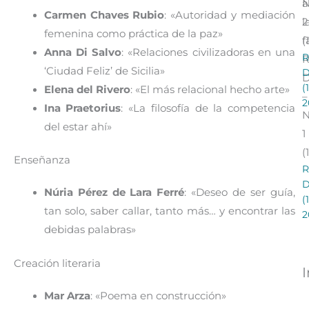
a
Carmen Chaves Rubio
: «Autoridad y mediación
l
2
femenina como práctica de la paz»
f
(
Anna Di Salvo
: «Relaciones civilizadoras en una
R
R
‘Ciudad Feliz’ de Sicilia»
(
Elena del Rivero
: «El más relacional hecho arte»
–
2
Ina Praetorius
: «La filosofía de la competencia
del estar ahí»
1
(
Enseñanza
R
Núria Pérez de Lara Ferré
: «Deseo de ser guía,
(
tan solo, saber callar, tanto más… y encontrar las
2
debidas palabras»
Creación literaria
Mar Arza
: «Poema en construcción»