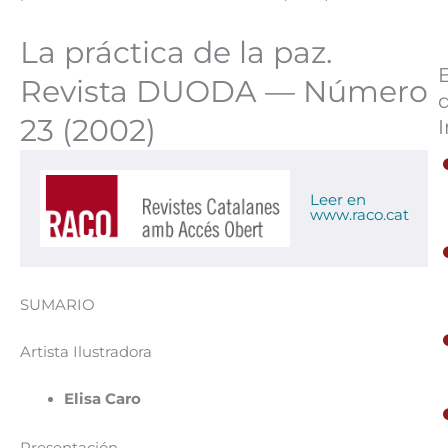
La práctica de la paz.
Revista DUODA — Número
23 (2002)
I
Leer en
www.raco.cat
SUMARIO
Artista Ilustradora
Elisa Caro
Presentación