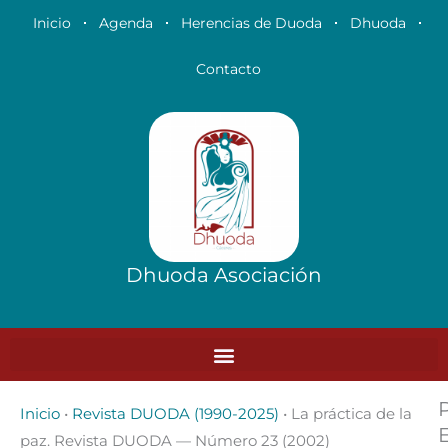
Ir
Inicio
Agenda
Herencias de Duoda
Dhuoda
al
contenido
Contacto
Dhuoda Asociación
Inicio
•
Revista DUODA (1990-2025)
•
La práctica de la
paz. Revista DUODA — Número 23 (2002)