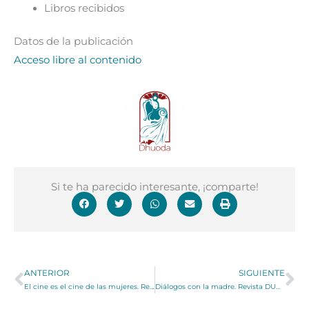
Libros recibidos
Datos de la publicación
Acceso libre al contenido
Si te ha parecido interesante, ¡comparte!
Ant
Si
ANTERIOR
SIGUIENTE
El cine es el cine de las mujeres. Revista DUODA — Número 24 (2003)
Diálogos con la madre. Revista DUODA — Número 22 (2002)