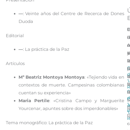
—
: Veinte años del Centre de Recerca de Dones
E
Duoda
D
C
C
P
T
Editorial
d
d
d
d
f
A
A
A
c
u
—
: La práctica de la Paz
a
y
‘
d
a
l
P
R
l
a
Artículos
C
C
d
h
p
d
‘
I
d
d
Mª Beatriz Montoya Montoya
: «Tejiendo vida en
'
R
‘
l
l
contextos de muerte. Campesinas colombianas
R
C
R
m
d
cuentan su experiencia»
d
C
–
s
Maria Pertíle
: «Cristina Campo y Marguerite
'
d
R
Yourcenar, apuntes sobre dos imperdonables»
R
'
l
D
R
Tema monográfico: La práctica de la Paz
c
–