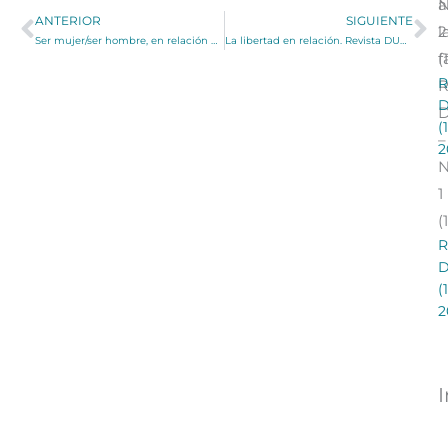
a
ANTERIOR
SIGUIENTE
l
2
Ser mujer/ser hombre, en relación de diferencia — Número 28 (2005)
La libertad en relación. Revista DUODA — Número 26 (2004)
f
(
R
R
(
–
2
1
(
R
(
2