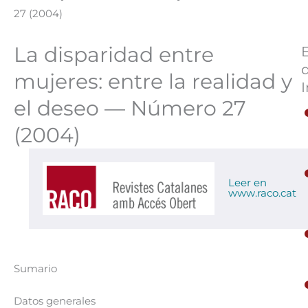
27 (2004)
La disparidad entre
mujeres: entre la realidad y
I
el deseo — Número 27
(2004)
Leer en
www.raco.cat
Sumario
Datos generales