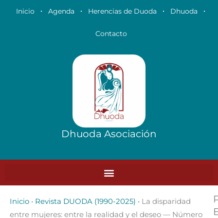
Ir
Inicio
Agenda
Herencias de Duoda
Dhuoda
al
contenido
Contacto
Dhuoda Asociación
Inicio
•
Revista DUODA (1990-2025)
•
La disparidad
entre mujeres: entre la realidad y el deseo — Número