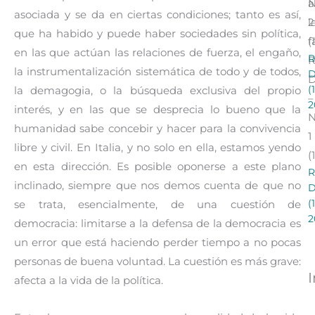
a
asociada y se da en ciertas condiciones; tanto es así,
l
2
que ha habido y puede haber sociedades sin política,
f
(
en las que actúan las relaciones de fuerza, el engaño,
R
R
la instrumentalización sistemática de todo y de todos,
(
la demagogia, o la búsqueda exclusiva del propio
–
2
interés, y en las que se desprecia lo bueno que la
humanidad sabe concebir y hacer para la convivencia
1
libre y civil. En Italia, y no solo en ella, estamos yendo
(
en esta dirección. Es posible oponerse a este plano
R
inclinado, siempre que nos demos cuenta de que no
(
se trata, esencialmente, de una cuestión de
2
democracia: limitarse a la defensa de la democracia es
un error que está haciendo perder tiempo a no pocas
personas de buena voluntad. La cuestión es más grave:
afecta a la vida de la política.