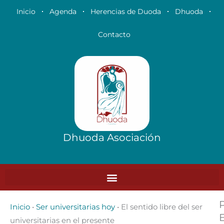
Ir
Inicio
Agenda
Herencias de Duoda
Dhuoda
al
contenido
Contacto
Dhuoda Asociación
Inicio
•
Ser universitarias hoy
•
El sentido libre del ser
universitarias en el presente