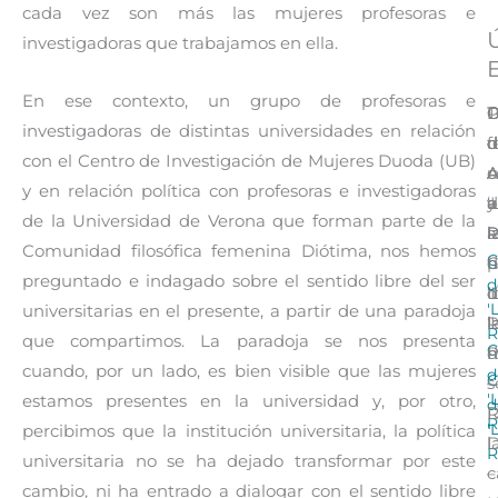
cada vez son más las mujeres profesoras e
investigadoras que trabajamos en ella.
E
En ese contexto, un grupo de profesoras e
D
C
C
P
T
investigadoras de distintas universidades en relación
d
d
d
d
f
con el Centro de Investigación de Mujeres Duoda (UB)
A
A
A
c
u
y en relación política con profesoras e investigadoras
a
y
‘
d
a
de la Universidad de Verona que forman parte de la
l
P
R
l
a
Comunidad filosófica femenina Diótima, nos hemos
C
C
d
h
p
preguntado e indagado sobre el sentido libre del ser
d
‘
I
d
d
'
universitarias en el presente, a partir de una paradoja
R
‘
l
l
R
que compartimos. La paradoja se nos presenta
C
R
m
d
cuando, por un lado, es bien visible que las mujeres
d
C
–
s
'
estamos presentes en la universidad y, por otro,
d
R
R
'
percibimos que la institución universitaria, la política
l
D
R
universitaria no se ha dejado transformar por este
c
–
cambio, ni ha entrado a dialogar con el sentido libre