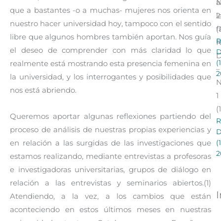
a
que a bastantes -o a muchas- mujeres nos orienta en
l
2
nuestro hacer universidad hoy, tampoco con el sentido
f
(
libre que algunos hombres también aportan. Nos guía
R
R
el deseo de comprender con más claridad lo que
(
realmente está mostrando esta presencia femenina en
–
2
la universidad, y los interrogantes y posibilidades que
nos está abriendo.
1
(
Queremos aportar algunas reflexiones partiendo del
R
proceso de análisis de nuestras propias experiencias y
(
en relación a las surgidas de las investigaciones que
2
estamos realizando, mediante entrevistas a profesoras
e investigadoras universitarias, grupos de diálogo en
relación a las entrevistas y seminarios abiertos.(1)
Atendiendo, a la vez, a los cambios que están
aconteciendo en estos últimos meses en nuestras